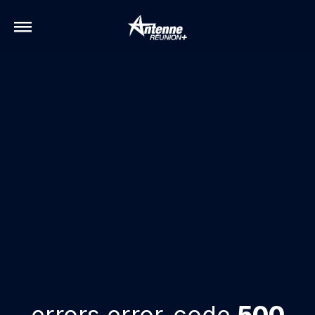
errors.error-code
500