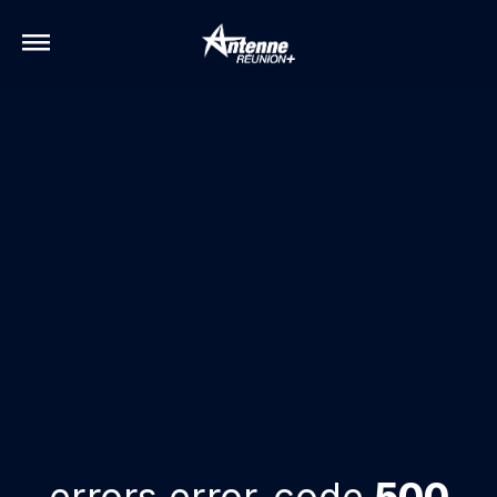
errors.error-code
500