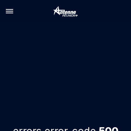
errors.error-code
500