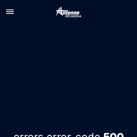
errors.error-code
500