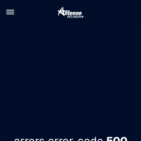
errors.error-code
500