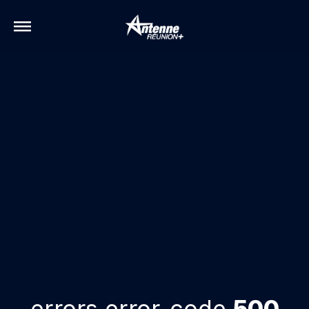
errors.error-code
500