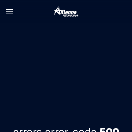
errors.error-code
500