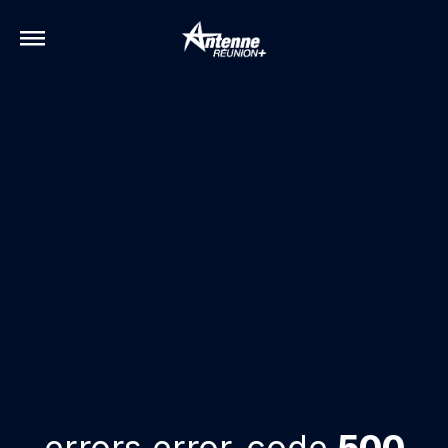
errors.error-code
500