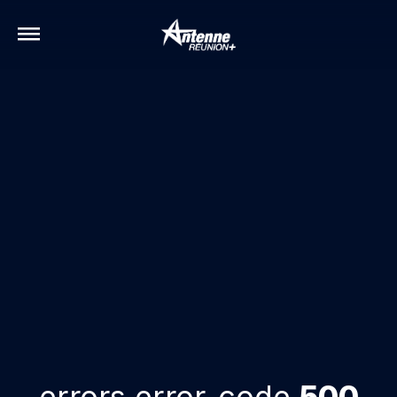
errors.error-code
500