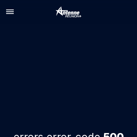
errors.error-code
500