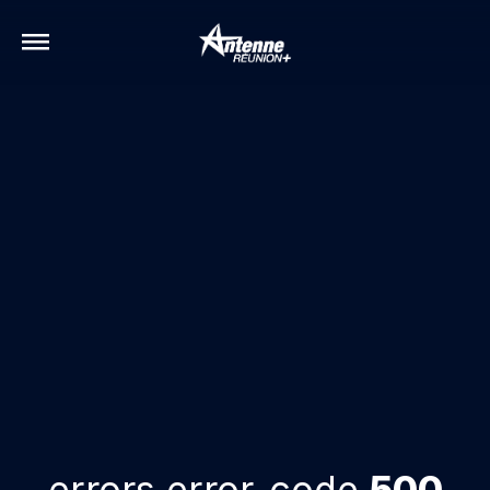
errors.error-code
500