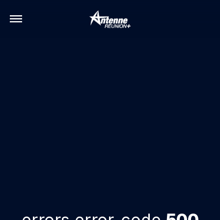
errors.error-code
500