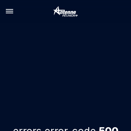
errors.error-code
500