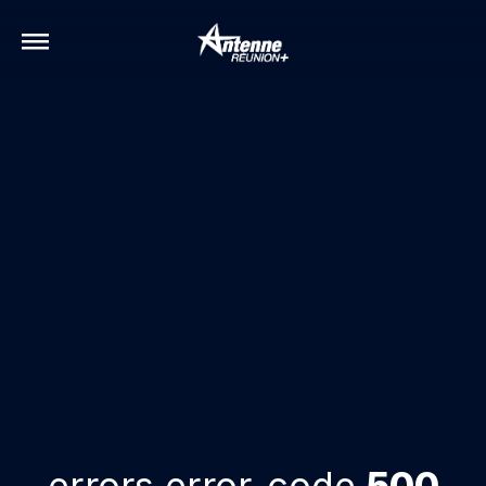
errors.error-code
500