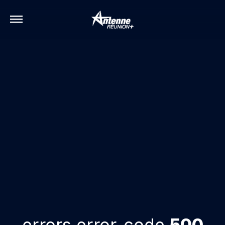
errors.error-code
500