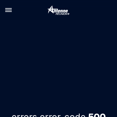
errors.error-code
500