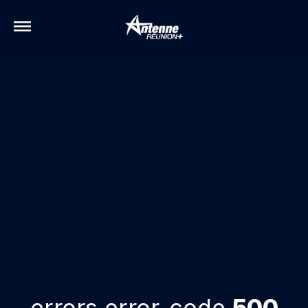
errors.error-code
500