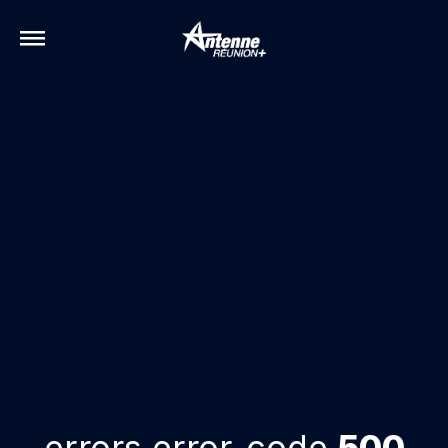
errors.error-code
500