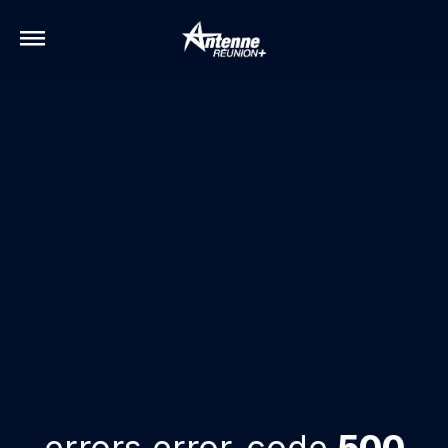
errors.error-code
500