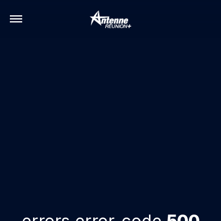
errors.error-code
500