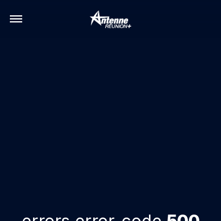
errors.error-code
500