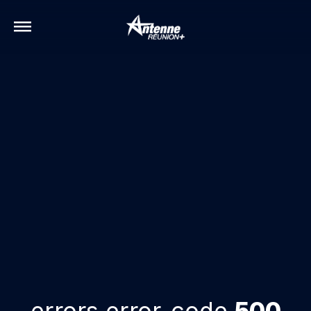
errors.error-code
500