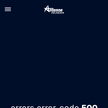
errors.error-code
500