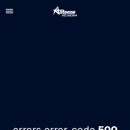
errors.error-code
500