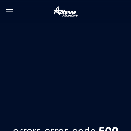
errors.error-code
500