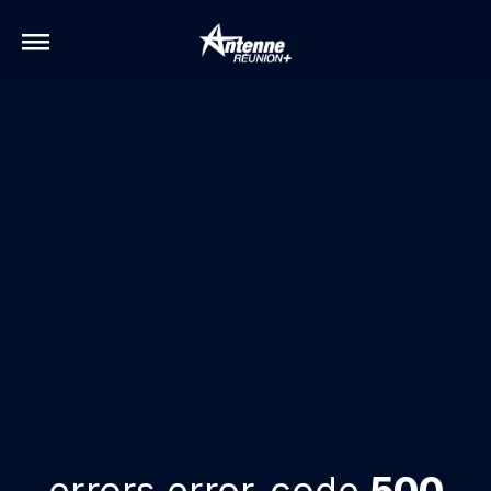
errors.error-code
500