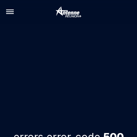
errors.error-code
500