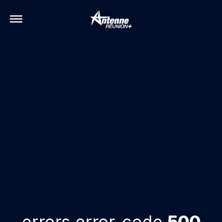
errors.error-code
500