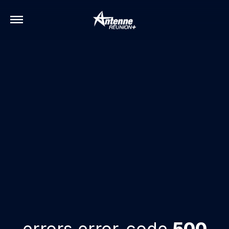
errors.error-code
500