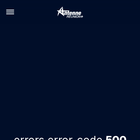
errors.error-code
500