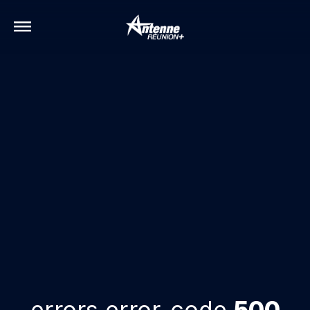
errors.error-code
500