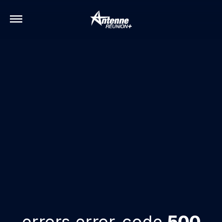
errors.error-code
500